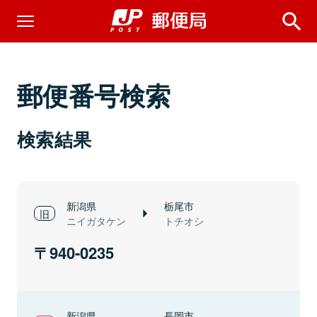
郵便番号検索
検索結果
新潟県
栃尾市
ニイガタケン
トチオシ
940-0235
新潟県
長岡市