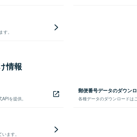
きます。
け情報
郵便番号データのダウンロ
APIを提供。
各種データのダウンロードはこち
ています。