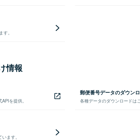
きます。
け情報
郵便番号データのダウンロ
APIを提供。
各種データのダウンロードはこち
ています。