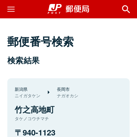
郵便番号検索
検索結果
新潟県
長岡市
ニイガタケン
ナガオカシ
竹之高地町
タケノコウチマチ
940-1123