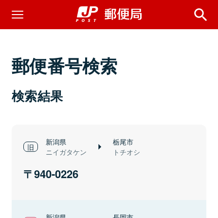
郵便番号検索
検索結果
新潟県
栃尾市
ニイガタケン
トチオシ
940-0226
新潟県
長岡市