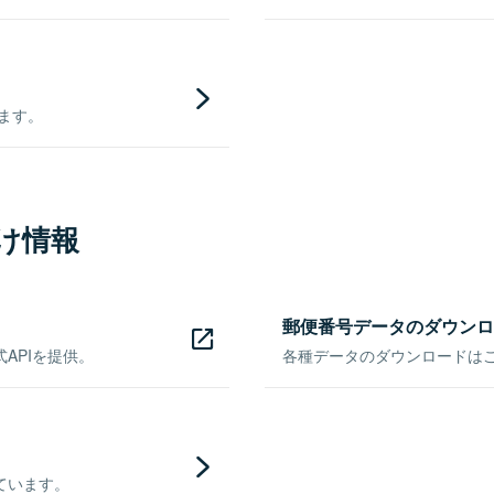
きます。
け情報
郵便番号データのダウンロ
APIを提供。
各種データのダウンロードはこち
ています。