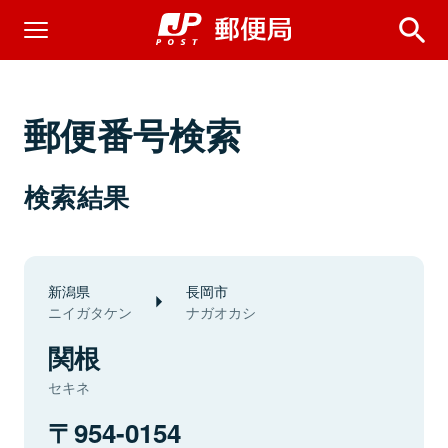
郵便番号検索
検索結果
新潟県
長岡市
ニイガタケン
ナガオカシ
関根
セキネ
954-0154