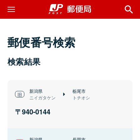
郵便番号検索
検索結果
新潟県
栃尾市
ニイガタケン
トチオシ
940-0144
新潟県
長岡市