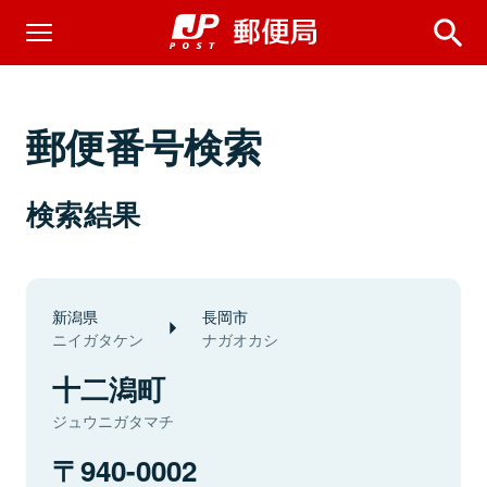
郵便番号検索
検索結果
新潟県
長岡市
ニイガタケン
ナガオカシ
十二潟町
ジュウニガタマチ
940-0002