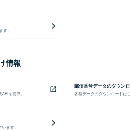
きます。
け情報
郵便番号データのダウンロ
APIを提供。
各種データのダウンロードはこち
ています。