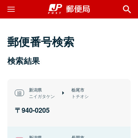
郵便番号検索
検索結果
新潟県
栃尾市
ニイガタケン
トチオシ
940-0205
新潟県
長岡市