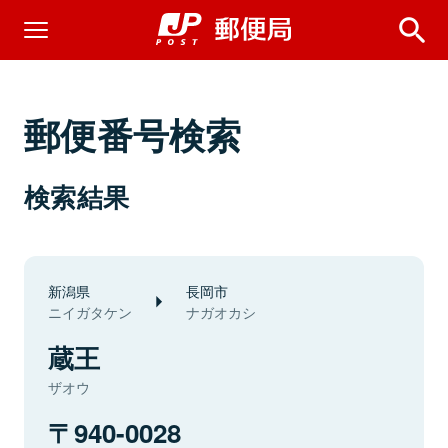
郵便番号検索
検索結果
新潟県
長岡市
ニイガタケン
ナガオカシ
蔵王
ザオウ
940-0028