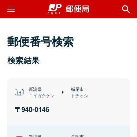
郵便番号検索
検索結果
新潟県
栃尾市
ニイガタケン
トチオシ
940-0146
新潟県
長岡市