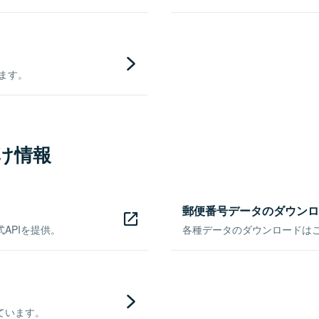
きます。
け情報
郵便番号データのダウンロ
APIを提供。
各種データのダウンロードはこち
ています。