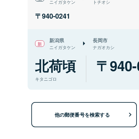
ニイガタケン
トチオシ
940-0241
新潟県
長岡市
ニイガタケン
ナガオカシ
北荷頃
940-
キタニゴロ
他の郵便番号を検索する