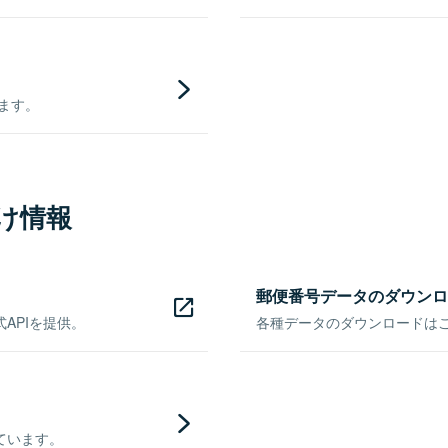
きます。
け情報
郵便番号データのダウンロ
APIを提供。
各種データのダウンロードはこち
ています。