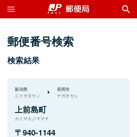
郵便番号検索
検索結果
新潟県
長岡市
ニイガタケン
ナガオカシ
上前島町
カミマエジママチ
940-1144