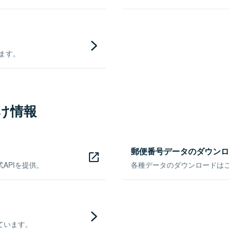
きます。
け情報
郵便番号データのダウンロ
APIを提供。
各種データのダウンロードはこち
ています。