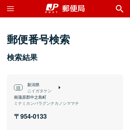
郵便番号検索
検索結果
新潟県
ニイガタケン
南蒲原郡中之島町
ミナミカンバラグンナカノシママチ
954-0133