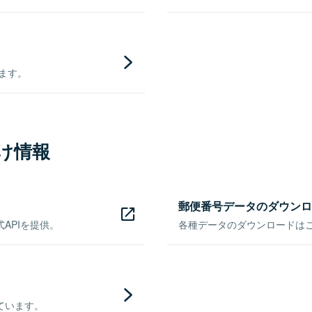
きます。
け情報
郵便番号データのダウンロ
APIを提供。
各種データのダウンロードはこち
ています。