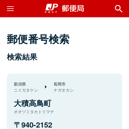
郵便番号検索
検索結果
新潟県
長岡市
ニイガタケン
ナガオカシ
大積高鳥町
オオヅミタカトリマチ
940-2152