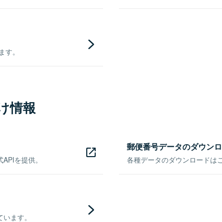
きます。
け情報
郵便番号データのダウンロ
APIを提供。
各種データのダウンロードはこち
ています。