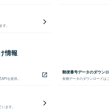
きます。
け情報
郵便番号データのダウンロ
APIを提供。
各種データのダウンロードはこち
ています。