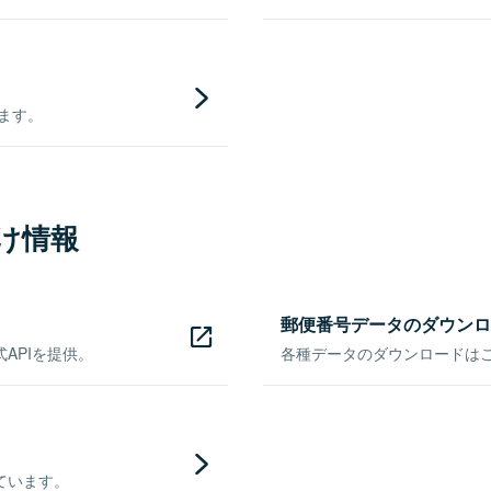
きます。
け情報
郵便番号データのダウンロ
APIを提供。
各種データのダウンロードはこち
ています。