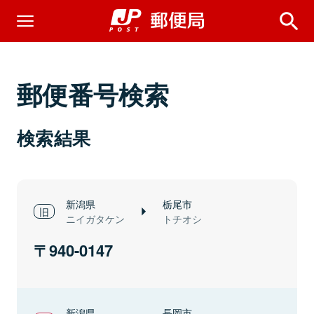
郵便番号検索
検索結果
新潟県
栃尾市
ニイガタケン
トチオシ
940-0147
新潟県
長岡市