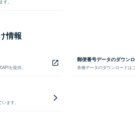
きます。
け情報
郵便番号データのダウンロ
APIを提供。
各種データのダウンロードはこち
ています。