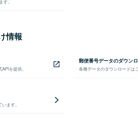
きます。
け情報
郵便番号データのダウンロ
APIを提供。
各種データのダウンロードはこち
ています。