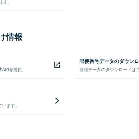
きます。
け情報
郵便番号データのダウンロ
APIを提供。
各種データのダウンロードはこち
ています。