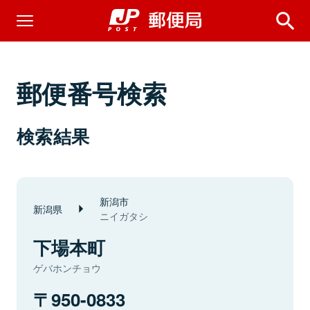
郵便番号検索
検索結果
新潟市
新潟県
ニイガタシ
下場本町
ゲバホンチョウ
950-0833