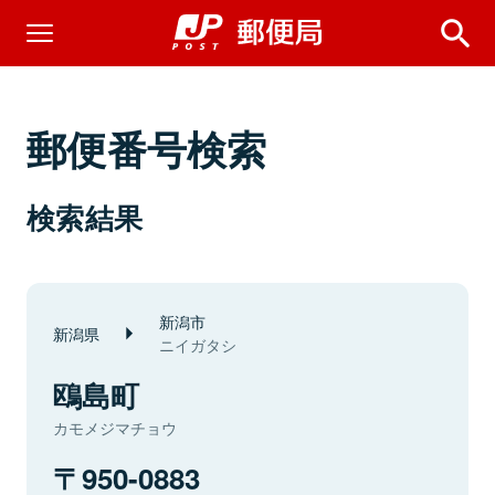
郵便番号検索
検索結果
新潟市
新潟県
ニイガタシ
鴎島町
カモメジマチョウ
950-0883