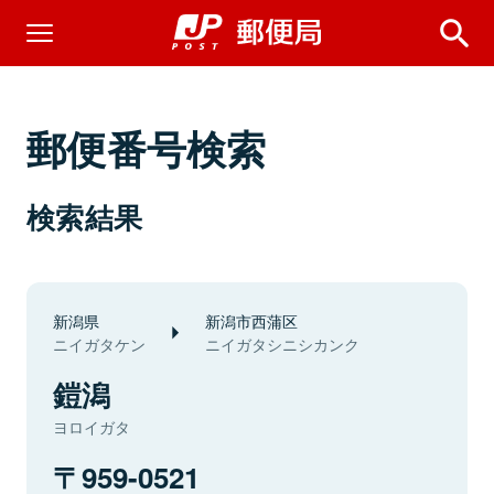
郵便番号検索
検索結果
新潟県
新潟市西蒲区
ニイガタケン
ニイガタシニシカンク
鎧潟
ヨロイガタ
959-0521