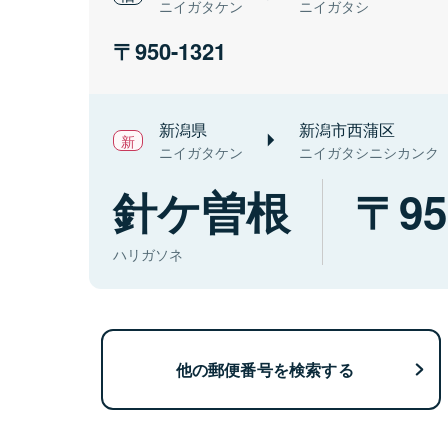
ニイガタケン
ニイガタシ
950-1321
新潟県
新潟市西蒲区
ニイガタケン
ニイガタシニシカンク
針ケ曽根
95
ハリガソネ
他の郵便番号を検索する