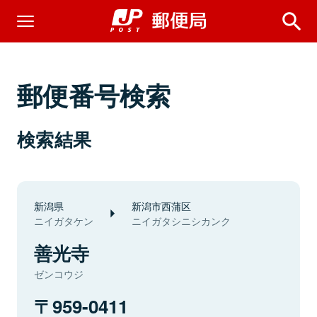
郵便番号検索
検索結果
新潟県
新潟市西蒲区
ニイガタケン
ニイガタシニシカンク
善光寺
ゼンコウジ
959-0411