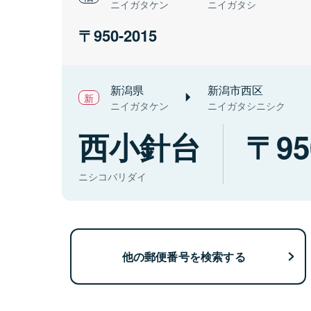
ニイガタケン
ニイガタシ
950-2015
新潟県
新潟市西区
ニイガタケン
ニイガタシニシク
西小針台
95
ニシコバリダイ
他の郵便番号を検索する