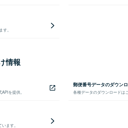
きます。
け情報
郵便番号データのダウンロ
APIを提供。
各種データのダウンロードはこち
ています。