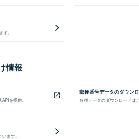
きます。
け情報
郵便番号データのダウンロ
APIを提供。
各種データのダウンロードはこち
ています。