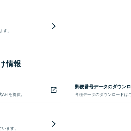
きます。
け情報
郵便番号データのダウンロ
APIを提供。
各種データのダウンロードはこち
ています。