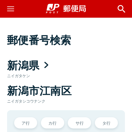
郵便番号検索
新潟県
ニイガタケン
新潟市江南区
ニイガタシコウナンク
ア行
カ行
サ行
タ行