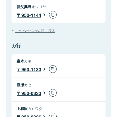
祖父興野
オジゴヤ
950-1144
このページの先頭に戻る
カ行
嘉木
カギ
950-1133
嘉瀬
カセ
950-0323
上和田
カミワダ
950-0326