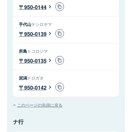
950-0144
手代山
テシロヤマ
950-0139
所島
トコロジマ
950-0135
泥潟
ドロガタ
950-0142
このページの先頭に戻る
ナ行