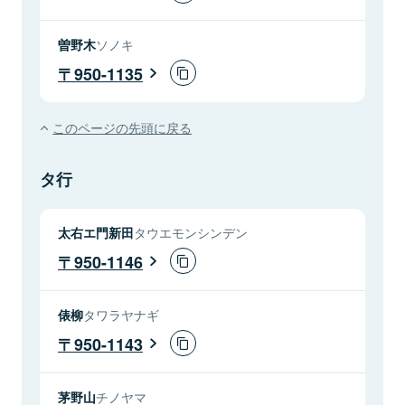
曽野木
ソノキ
950-1135
このページの先頭に戻る
タ行
太右エ門新田
タウエモンシンデン
950-1146
俵柳
タワラヤナギ
950-1143
茅野山
チノヤマ