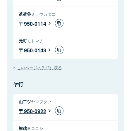
茗荷谷
ミョウガダニ
950-0114
元町
モトマチ
950-0143
このページの先頭に戻る
ヤ行
山二ツ
ヤマフタツ
950-0922
横越
ヨコゴシ