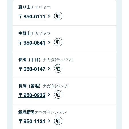
直り山
ナオリヤマ
950-0111
中野山
ナカノヤマ
950-0841
長潟（丁目）
ナガタ(チョウメ)
950-0147
長潟（番地）
ナガタ(バンチ)
950-0932
鍋潟新田
ナベガタシンデン
950-1131