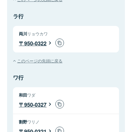
ラ行
両川
リョウカワ
950-0322
このページの先頭に戻る
ワ行
和田
ワダ
950-0327
割野
ワリノ
950-0321