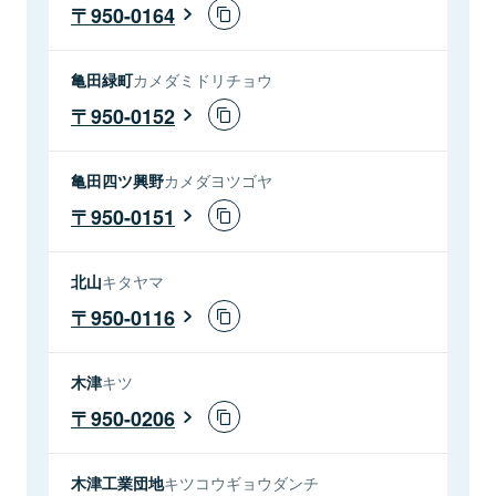
950-0164
亀田緑町
カメダミドリチョウ
950-0152
亀田四ツ興野
カメダヨツゴヤ
950-0151
北山
キタヤマ
950-0116
木津
キツ
950-0206
木津工業団地
キツコウギョウダンチ