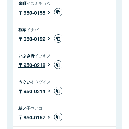
泉町
イズミチョウ
950-0155
稲葉
イナバ
950-0122
いぶき野
イブキノ
950-0218
うぐいす
ウグイス
950-0214
鵜ノ子
ウノコ
950-0157