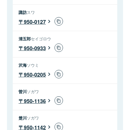
諏訪
スワ
950-0127
清五郎
セイゴロウ
950-0933
沢海
ソウミ
950-0205
曽川
ソガワ
950-1136
楚川
ソガワ
950-1142