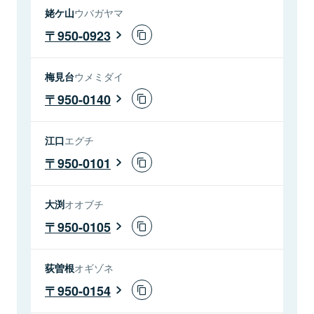
姥ケ山
ウバガヤマ
950-0923
梅見台
ウメミダイ
950-0140
江口
エグチ
950-0101
大渕
オオブチ
950-0105
荻曽根
オギゾネ
950-0154