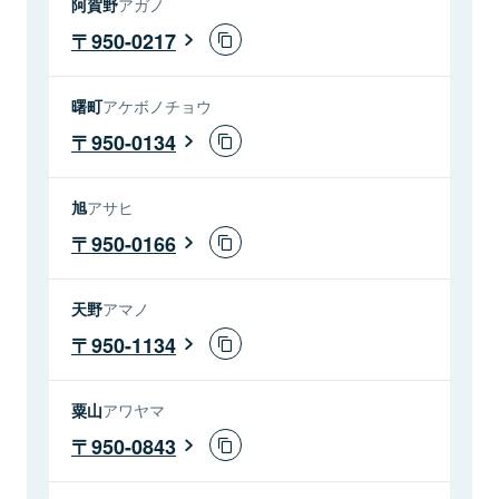
阿賀野
アガノ
950-0217
曙町
アケボノチョウ
950-0134
旭
アサヒ
950-0166
天野
アマノ
950-1134
粟山
アワヤマ
950-0843