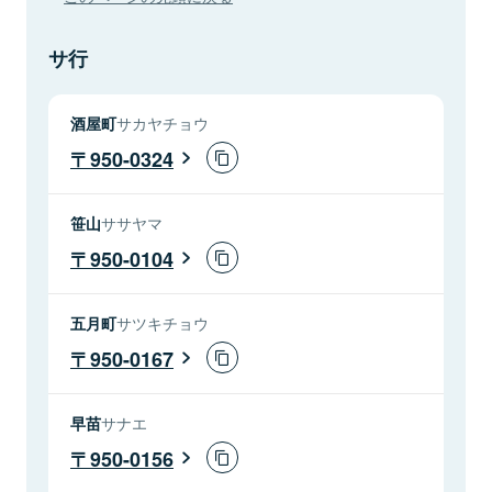
サ行
酒屋町
サカヤチョウ
950-0324
笹山
ササヤマ
950-0104
五月町
サツキチョウ
950-0167
早苗
サナエ
950-0156