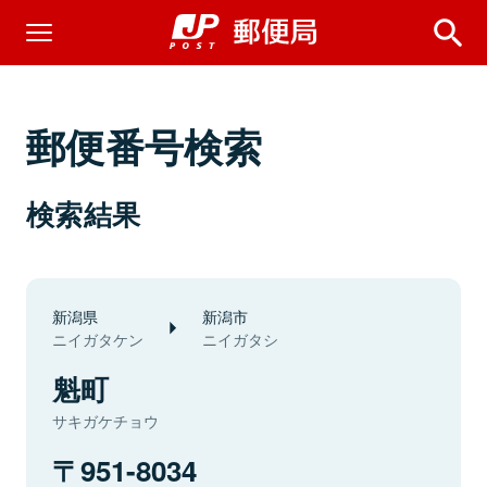
郵便番号検索
検索結果
新潟県
新潟市
ニイガタケン
ニイガタシ
魁町
サキガケチョウ
951-8034