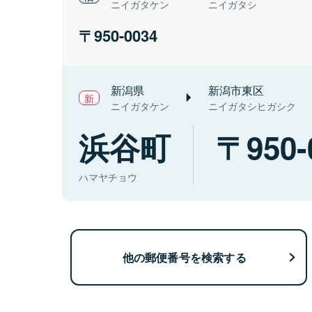
ニイガタケン
ニイガタシ
950-0034
新潟県
新潟市東区
ニイガタケン
ニイガタシヒガシク
浜谷町
950-
ハマヤチョウ
他の郵便番号を検索する