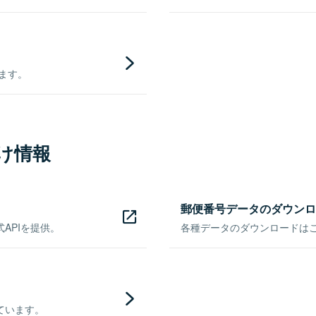
きます。
け情報
郵便番号データのダウンロ
APIを提供。
各種データのダウンロードはこち
ています。