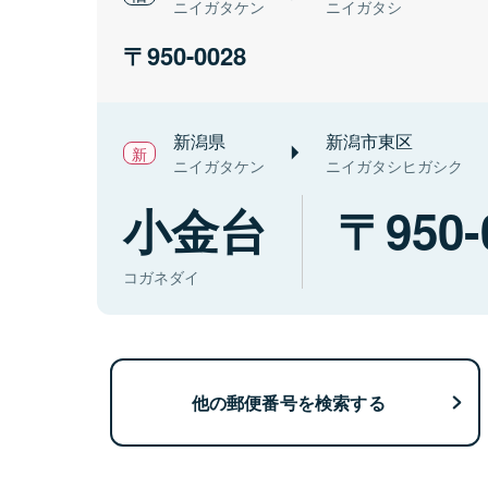
ニイガタケン
ニイガタシ
950-0028
新潟県
新潟市東区
ニイガタケン
ニイガタシヒガシク
小金台
950-
コガネダイ
他の郵便番号を検索する