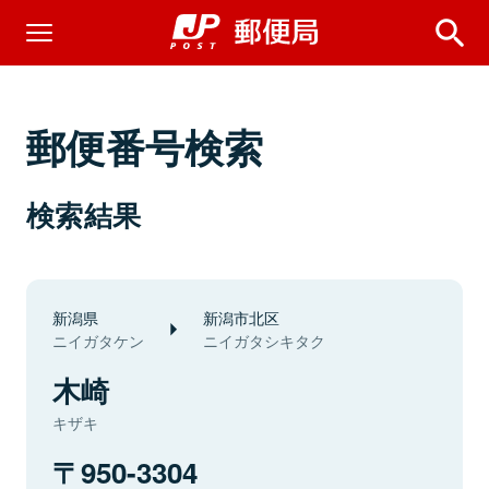
郵便番号検索
検索結果
新潟県
新潟市北区
ニイガタケン
ニイガタシキタク
木崎
キザキ
950-3304