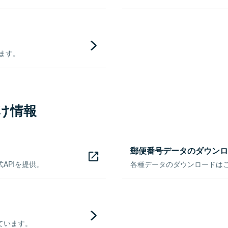
きます。
け情報
郵便番号データのダウンロ
APIを提供。
各種データのダウンロードはこち
ています。