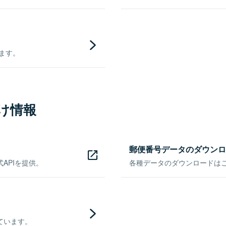
きます。
け情報
郵便番号データのダウンロ
APIを提供。
各種データのダウンロードはこち
ています。