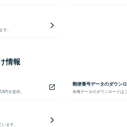
きます。
け情報
郵便番号データのダウンロ
APIを提供。
各種データのダウンロードはこち
ています。