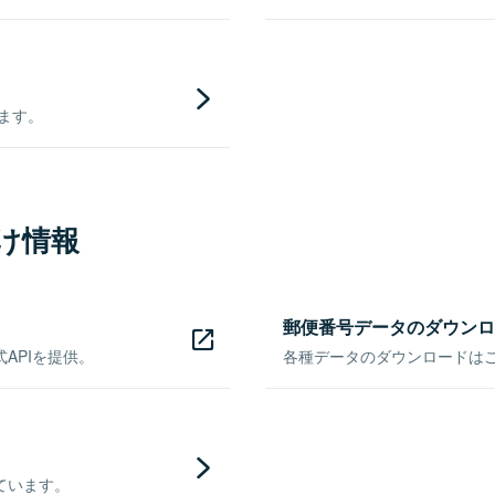
きます。
け情報
郵便番号データのダウンロ
APIを提供。
各種データのダウンロードはこち
ています。