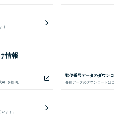
きます。
け情報
郵便番号データのダウンロ
APIを提供。
各種データのダウンロードはこち
ています。