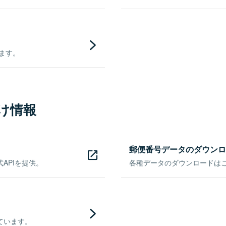
きます。
け情報
郵便番号データのダウンロ
APIを提供。
各種データのダウンロードはこち
ています。