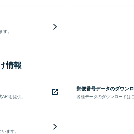
きます。
け情報
郵便番号データのダウンロ
APIを提供。
各種データのダウンロードはこち
ています。